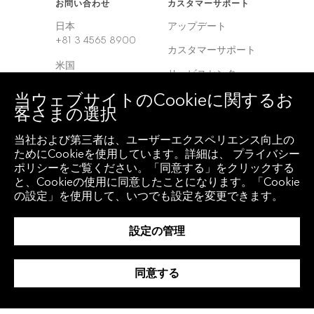
お問い合わせ
カスタマーサポート
日本
アップデート
+81 3 4565 8900
カスタマーサポート
米国
サービスセンター
+1 212 318 2000
当ウェブサイトのCookieに関するお
ヨーロッパ
客さまの選択
+44 20 7330 7500
当社および第三者は、ユーザーエクスペリエンス向上の
アジア
ためにCookieを使用しています。詳細は、 プライバシー
+65 6212 1000
ポリシーをご覧ください。「同意する」をクリックする
と、Cookieの使用に同意したことになります。「Cookie
の設定」を使用して、いつでも設定を変更できます。
クライアント アクセ
地域
ス
グローバル
設定の管理
Bloomberg
Anywhere
韓国
Bloomberg Vault
同意する
中国
Entity Exchange
インド