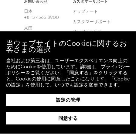
お問い合わせ
カスタマーサポート
日本
アップデート
+81 3 4565 8900
カスタマーサポート
米国
サービスセンター
+1 212 318 2000
当ウェブサイトのCookieに関するお
ヨーロッパ
客さまの選択
+44 20 7330 7500
当社および第三者は、ユーザーエクスペリエンス向上の
アジア
ためにCookieを使用しています。詳細は、 プライバシー
+65 6212 1000
ポリシーをご覧ください。「同意する」をクリックする
と、Cookieの使用に同意したことになります。「Cookie
の設定」を使用して、いつでも設定を変更できます。
クライアント アクセ
地域
ス
グローバル
設定の管理
Bloomberg
Anywhere
韓国
Bloomberg Vault
同意する
中国
Entity Exchange
インド