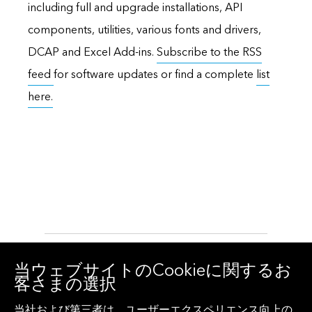
including full and upgrade installations, API
components, utilities, various fonts and drivers,
DCAP and Excel Add-ins.
Subscribe to the RSS
feed
for software updates or find a complete
list
here.
お問い合わせ
カスタマーサポート
当ウェブサイトのCookieに関するお
客さまの選択
日本
アップデート
+81 3 4565 8900
カスタマーサポート
当社および第三者は、ユーザーエクスペリエンス向上の