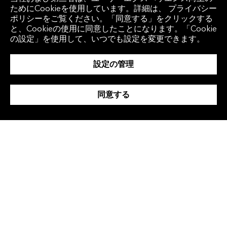
米国
ためにCookieを使用しています。詳細は、 プライバシー
サービスセンター
+1 212 318 2000
ポリシーをご覧ください。「同意する」をクリックする
と、Cookieの使用に同意したことになります。「Cookie
ヨーロッパ
の設定」を使用して、いつでも設定を変更できます。
+44 20 7330 7500
アジア
設定の管理
+65 6212 1000
同意する
クライアント アクセ
地域
ス
グローバル
Bloomberg
Anywhere
韓国
Bloomberg Vault
中国
Entity Exchange
インド
ラテンアメリカ
ブラジル