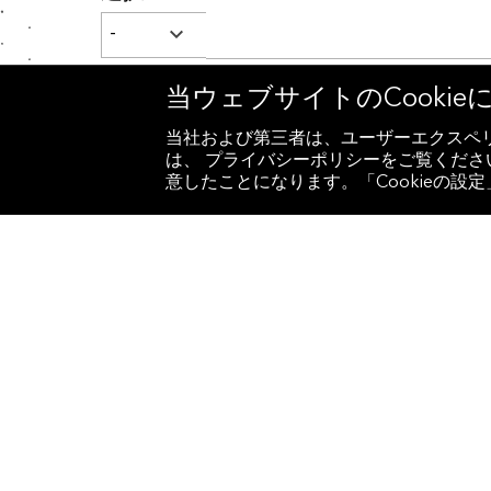
当ウェブサイトのCooki
ご職業についてお聞かせ
当社および第三者は、ユーザーエクスペリ
役職名
は、 プライバシーポリシーをご覧ください
意したことになります。「Cookieの
お勤め先の会社名
企業タイプ
市区町村
国/地域