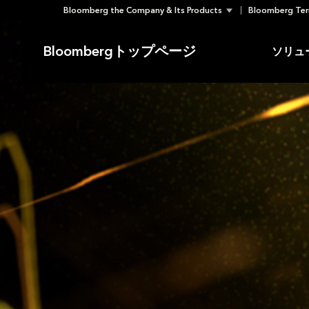
Bloomberg the Company & Its Products
Bloomberg Ter
Skip
to
Bloombergトップページ
ソリュ
content