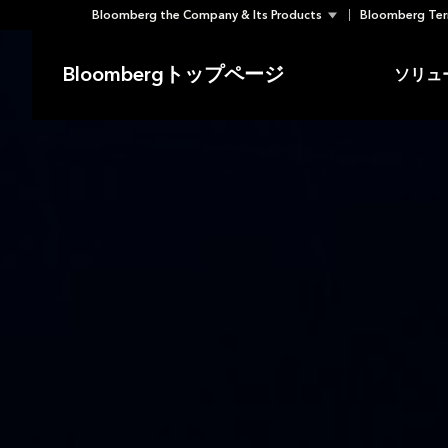
Bloomberg the Company & Its Products
Bloomberg Ter
Skip
to
Bloombergトップページ
ソリュ
content