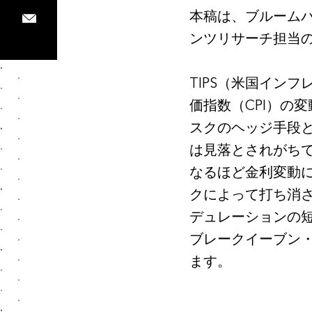
本稿は、ブルームバ
ンツリサーチ担当のVi
TIPS（米国インフレ連動国
価指数（CPI）の
スクのヘッジ手段と
は見落とされがちで
なるほど金利変動
クによって打ち消
デュレーションの短
ブレークイーブン
ます。