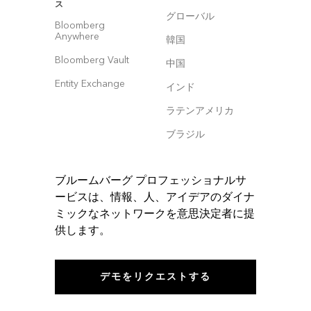
ス
グローバル
Bloomberg
Anywhere
韓国
Bloomberg Vault
中国
Entity Exchange
インド
ラテンアメリカ
ブラジル
ブルームバーグ プロフェッショナルサ
ービスは、情報、人、アイデアのダイナ
ミックなネットワークを意思決定者に提
供します。
デモをリクエストする