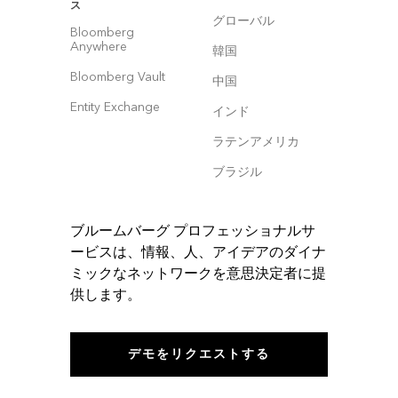
ス
グローバル
Bloomberg
Anywhere
韓国
Bloomberg Vault
中国
Entity Exchange
インド
ラテンアメリカ
ブラジル
ブルームバーグ プロフェッショナルサ
ービスは、情報、人、アイデアのダイナ
ミックなネットワークを意思決定者に提
供します。
デモをリクエストする