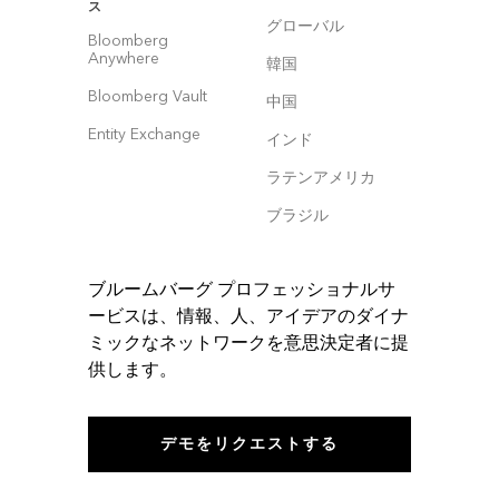
ス
グローバル
Bloomberg
Anywhere
韓国
Bloomberg Vault
中国
Entity Exchange
インド
ラテンアメリカ
ブラジル
ブルームバーグ プロフェッショナルサ
ービスは、情報、人、アイデアのダイナ
ミックなネットワークを意思決定者に提
供します。
デモをリクエストする