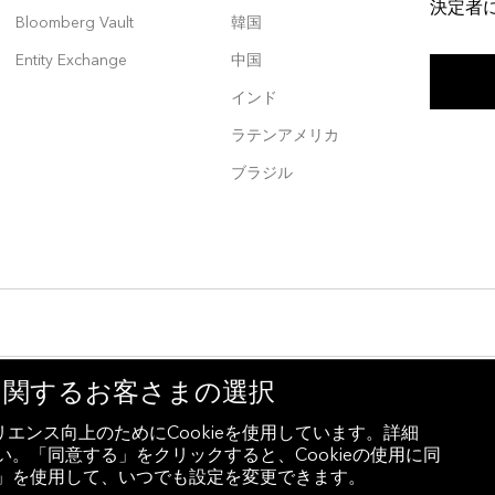
決定者
Bloomberg Vault
韓国
Entity Exchange
中国
インド
ラテンアメリカ
ブラジル
eに関するお客さまの選択
製・転載を禁じます。
エンス向上のためにCookieを使用しています。詳細
レスルーム
キャリア
Cookieの設定
。「同意する」をクリックすると、Cookieの使用に同
設定」を使用して、いつでも設定を変更できます。