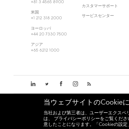
+81 3 4565 8900
カスタマーサポート
米国
サービスセンター
+1 212 318 2000
ヨーロッパ
+44 20 7330 7500
アジア
+65 6212 1000
当ウェブサイトのCooki
© 2026 Bloomberg Finance L.P. 無断複写・複
当社および第三者は、ユーザーエクスペリ
個人情報保護方針
サービス要綱
ブルームバーグ本社
プ
は、 プライバシーポリシーをご覧ください
意したことになります。「Cookieの