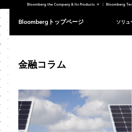
Bloomberg the Company & Its Products
Bloomberg Ter
Skip
to
Bloombergトップページ
ソリュ
content
金融コラム