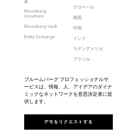
ス
グローバル
Bloomberg
Anywhere
韓国
Bloomberg Vault
中国
Entity Exchange
インド
ラテンアメリカ
ブラジル
ブルームバーグ プロフェッショナルサ
ービスは、情報、人、アイデアのダイナ
ミックなネットワークを意思決定者に提
供します。
デモをリクエストする