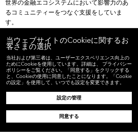
世界の金融エコシステムにおいて影響力のあ
るコミュニティーをつなぐ支援をしていま
す。
当ウェブサイトのCookieに関するお
詳細につきましては、
こちら
にアクセスする
客さまの選択
か、
デモをリクエスト
してください。
当社および第三者は、ユーザーエクスペリエンス向上の
ためにCookieを使用しています。詳細は、 プライバシー
ポリシーをご覧ください。「同意する」をクリックする
＊本プレスリリースはBloombergが2019年9
と、Cookieの使用に同意したことになります。「Cookie
月18日(現地時間)に英語で発表を行ったプレス
の設定」を使用して、いつでも設定を変更できます。
リリースを日本語に翻訳・再編集したもので
設定の管理
す。オリジナルのプレスリリースの正式言語
は英語であり、この内容および解釈について
同意する
は下記の英語版が優先となります。英文オリ
ジナルにつきましては
こちら
のサイトをご参