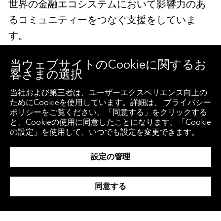
世界の金融エコシステムにおいて影響力のあ
るコミュニティーをつなぐ支援をしていま
す。
当ウェブサイトのCookieに関するお
詳細につきましては、
こちら
にアクセスする
客さまの選択
か、
デモをリクエスト
してください。
当社および第三者は、ユーザーエクスペリエンス向上の
ためにCookieを使用しています。詳細は、 プライバシー
ポリシーをご覧ください。「同意する」をクリックする
＊本プレスリリースはBloombergが2024年3
と、Cookieの使用に同意したことになります。「Cookie
月5日(現地時間)に英語で発表を行ったプレス
の設定」を使用して、いつでも設定を変更できます。
リリースを日本語に翻訳・再編集したもので
設定の管理
す。オリジナルのプレスリリースの正式言語
は英語であり、この内容および解釈について
同意する
は下記の英語版が優先となります。英文オリ
ジナルにつきましては
こちら
のサイトをご参