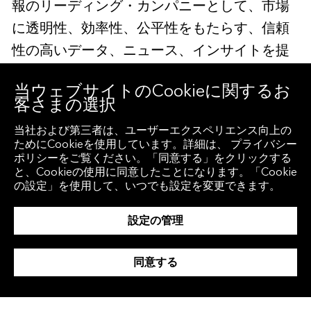
報のリーディング・カンパニーとして、市場
に透明性、効率性、公平性をもたらす、信頼
性の高いデータ、ニュース、インサイトを提
供しています。当社は、お客さまがより多く
当ウェブサイトのCookieに関するお
の情報に基づいた意思決定を行い、より良い
客さまの選択
コラボレーションを促進することを可能にす
当社および第三者は、ユーザーエクスペリエンス向上の
る、信頼性の高いテクノロジー・ソリューシ
ためにCookieを使用しています。詳細は、 プライバシー
ポリシーをご覧ください。「同意する」をクリックする
ョンを通じて、世界の金融エコシステムにお
と、Cookieの使用に同意したことになります。「Cookie
いて影響力のあるコミュニティーをつなぐ支
の設定」を使用して、いつでも設定を変更できます。
援をしています。
設定の管理
詳細につきましては、
同意する
https://about.bloomberg.co.jp/
をご覧いただ
くか、
デモをリクエスト
してください。