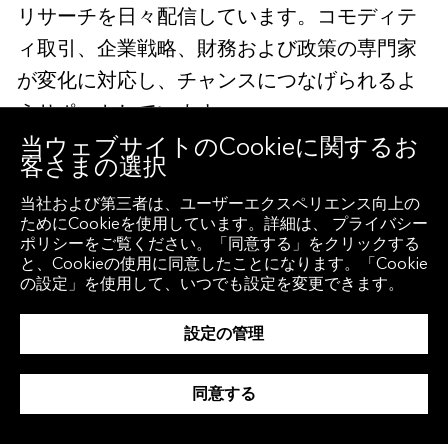
リサーチを日々配信しています。コモディテ
ィ取引、企業戦略、財務および政策の専門家
が変化に対応し、チャンスにつなげられるよ
うサポートしています。
当ウェブサイトのCookieに関するお
客さまの選択
マンスリーニュースレターは無料でご利用い
当社および第三者は、ユーザーエクスペリエンス向上の
ただけます。
ご登録はこちらから
ためにCookieを使用しています。詳細は、 プライバシー
ポリシーをご覧ください。「同意する」をクリックする
と、Cookieの使用に同意したことになります。「Cookie
の設定」を使用して、いつでも設定を変更できます。
設定の管理
同意する
デモ申し込み