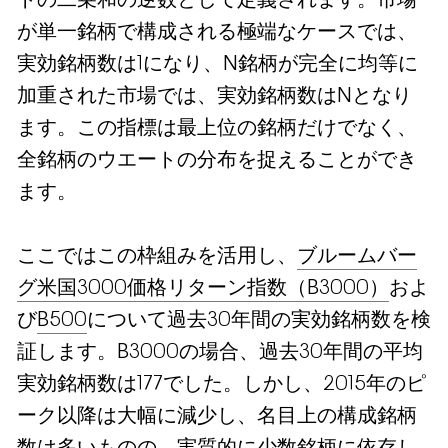
トの二乗和の逆数として定義されます。市場
が単一銘柄で構成される極端なケースでは、
実効銘柄数は1になり、N銘柄が完全に均等に
加重された市場では、実効銘柄数はNとなり
ます。この指標は最上位の銘柄だけでなく、
全銘柄のウエートの分布を捉えることができ
ます。
ここではこの枠組みを活用し、
ブルームバー
グ米国3000価格リターン指数（B3000）
およ
び
B500
について過去30年間の実効銘柄数を検
証します。B3000の場合、過去30年間の平均
実効銘柄数は177でした。しかし、2015年のピ
ーク以降は大幅に減少し、名目上の構成銘柄