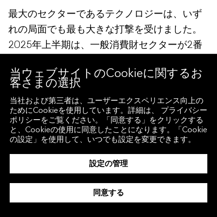
最大のセクターであるテクノロジーは、いず
れの局面でも最も大きな打撃を受けました。
2025年上半期は、一般消費財セクターが2番
目に大きな影響を受け、相場調整が主に関税
当ウェブサイトのCookieに関するお
によるものだったことを反映しています。一
客さまの選択
方、関税の影響を受けにくいセクターは相対
当社および第三者は、ユーザーエクスペリエンス向上の
的にウエートが増加しました。
ためにCookieを使用しています。詳細は、 プライバシー
ポリシーをご覧ください。「同意する」をクリックする
と、Cookieの使用に同意したことになります。「Cookie
対照的に、足元のローテーションはテクノロ
の設定」を使用して、いつでも設定を変更できます。
ジーセクターから、より従来型の産業セクタ
設定の管理
ーへと資金が移る動きのように見受けられま
す。ただし、例外は金融セクターで、プライ
同意する
ベートクレジットに関する懸念から下押し圧
力を受けていますが、これは主要な要因とい