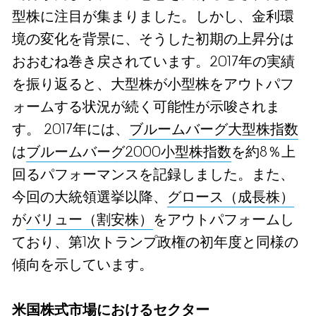
型株に注目が集まりました。しかし、金利環
境の変化を背景に、そうした初期の上昇分は
おおむね巻き戻されています。2017年の実績
を振り返ると、大型株が小型株をアウトパフ
ォームする状況が続く可能性が示唆されま
す。 2017年には、
ブルームバーグ大型株指数
は
ブルームバーグ2000小型株指数
を約8％上
回るパフォーマンスを記録しました。また、
今回の大統領選挙以降、
グロース（成長株）
が
バリュー（割安株）
をアウトパフォームし
ており、第1次トランプ政権の初年度と同様の
傾向を示して
います。
米国株式市場におけるセクター