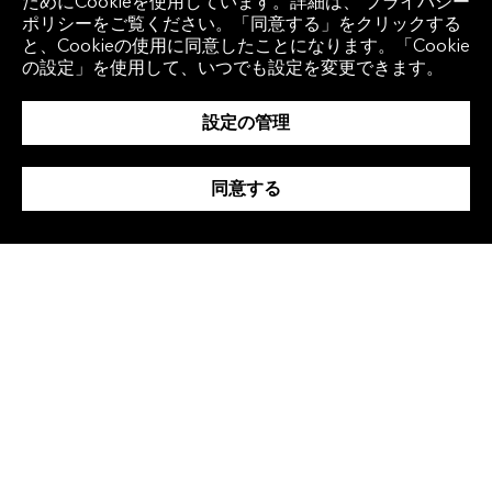
ためにCookieを使用しています。詳細は、 プライバシー
ポリシーをご覧ください。「同意する」をクリックする
を越えたM&A）を抑制する一方で、国内企業
と、Cookieの使用に同意したことになります。「Cookie
同士の統合をM&A成長の主軸とする可能性が
の設定」を使用して、いつでも設定を変更できます。
高まっています。
設定の管理
図表4：米国のM&A活動2005年－2024年
同意する