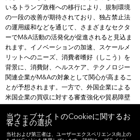
いるトランプ政権への移行により、規制環境
の一段の改善が期待されており、独占禁止法
の運用緩和などを通じて、さまざまなセクタ
ーでM&A活動の活発化が促進されると見込ま
れます。イノベーションの加速、スケールメ
リットへのニーズ、消費者嗜好（しこう）を
背景に、消費財、ヘルスケア、テクノロジー
関連企業がM&Aの対象として関心が高まるこ
とが予想されます。一方で、外国企業による
米国企業の買収に対する審査強化や貿易障壁
の導入といった保護主義的政策の台頭は、海
当ウェブサイトのCookieに関するお
外投資家の投資意欲をそぐ可能性がありま
客さまの選択
す。これらの政策は、米国市場への外国資本
当社および第三者は、ユーザーエクスペリエンス向上の
の流入を制限し、クロスボーダーM&A（国境