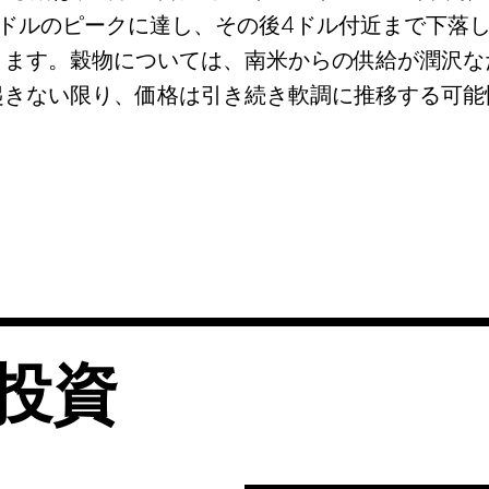
.20ドルのピークに達し、その後4ドル付近まで下落
ります。穀物については、南米からの供給が潤沢な
起きない限り、価格は引き続き軟調に推移する可能
投資