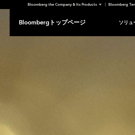
Bloomberg the Company & Its Products
Bloomberg Ter
Skip
to
Bloombergトップページ
ソリュ
content