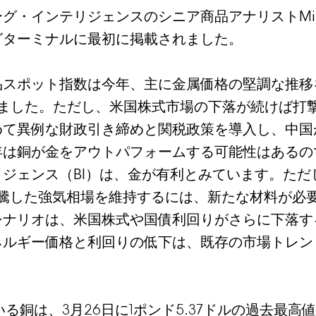
・インテリジェンスのシニア商品アナリストMike 
グターミナルに最初に掲載されました。
スポット指数は今年、主に金属価格の堅調な推移を
しました。ただし、米国株式市場の下落が続けば打
めて異例な財政引き締めと関税政策を導入し、中国
年は銅が金をアウトパフォームする可能性はあるの
ジェンス（BI）は、金が有利とみています。ただ
高騰した強気相場を維持するには、新たな材料が必
シナリオは、米国株式や国債利回りがさらに下落す
ネルギー価格と利回りの低下は、既存の市場トレン
。
いる銅は、3月26日に1ポンド5.37ドルの過去最高