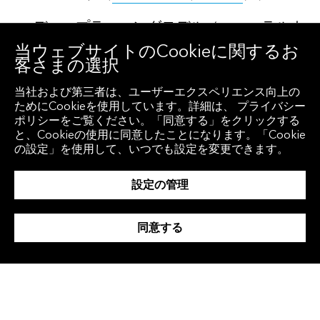
ディープラーニングモデル（ニューラルネ
当ウェブサイトのCookieに関するお
ットワーク）は、為替のかい離予測
客さまの選択
（
Aquilinaほか（2025年）
）など、より複雑
当社および第三者は、ユーザーエクスペリエンス向上の
で高次元なタスクにまでこうした成果を広げ
ためにCookieを使用しています。詳細は、 プライバシー
ています。これらのモデルは、大幅な調整が
ポリシーをご覧ください。「同意する」をクリックする
と、Cookieの使用に同意したことになります。「Cookie
必要とはいえ、非線形パターンや希少なイベ
の設定」を使用して、いつでも設定を変更できます。
ントの特定に優れています（
Atheyと
設定の管理
Imbens（2019年）
）。
テキストベースの大規模言語モデルやNLP
同意する
システムは、ニュース、政策声明、企業報告
といった非構造化ソースからセンチメントや
情報を抽出します。これを数値データと組み
合わせることで予測精度を高めることができ