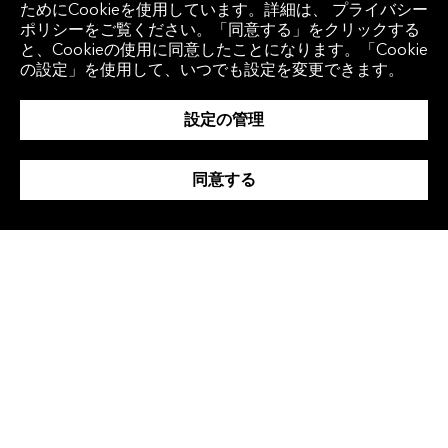
ためにCookieを使用しています。詳細は、 プライバシー
プル、ウーバー、動画配信サービスのネット
ポリシーをご覧ください。「同意する」をクリックする
と、Cookieの使用に同意したことになります。「Cookie
フリックス、ベーカー・ヒューズ、そして医
の設定」を使用して、いつでも設定を変更できます。
療保険会社アフラックが含まれています。 資
本財・サービス、テクノロジーおよび金融セ
設定の管理
クターのすべてで、低炭素排出5銘柄の平均
EPS修正率がセクターの同業他社を上回りまし
同意する
た。
低排出企業は炭素強度（売上高に対するスコ
ープ1と2排出量の割合）がそれぞれのセクタ
ーの下位20%に入る企業です。
3Q会社予想EPSを上方修正した低排