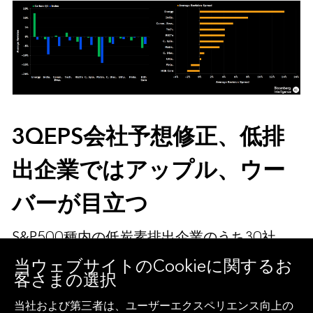
3QEPS会社予想修正、低排
出企業ではアップル、ウー
バーが目立つ
S&P500種内の低炭素排出企業のうち30社
は、第2四半期決算発表後に第3四半期予想
当ウェブサイトのCookieに関するお
客さまの選択
EPSを上方修正し、その修正率は各セクター平
均を上回りました。これらの企業には、アッ
当社および第三者は、ユーザーエクスペリエンス向上の