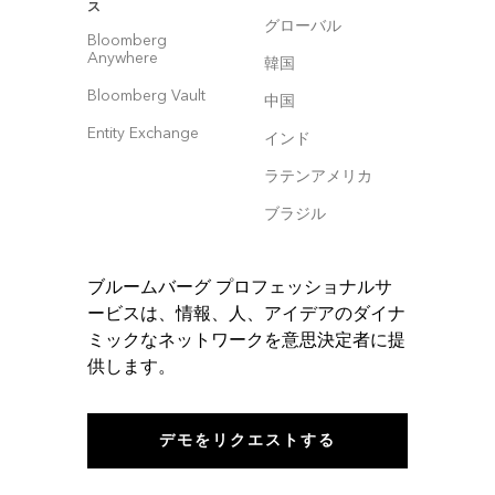
ス
グローバル
Bloomberg
Anywhere
韓国
Bloomberg Vault
中国
Entity Exchange
インド
ラテンアメリカ
ブラジル
ブルームバーグ プロフェッショナルサ
ービスは、情報、人、アイデアのダイナ
ミックなネットワークを意思決定者に提
供します。
デモをリクエストする